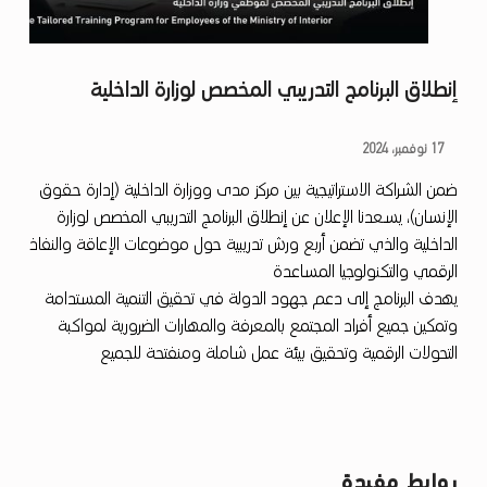
إنطلاق البرنامج التدريبي المخصص لوزارة الداخلية
إ
17 نوفمبر، 2024
ن
ضمن الشراكة الاستراتيجية بين مركز مدى ووزارة الداخلية (إدارة حقوق
الإنسان)، يسعدنا الإعلان عن إنطلاق البرنامج التدريبي المخصص لوزارة
ط
الداخلية والذي تضمن أربع ورش تدريبية حول موضوعات الإعاقة والنفاذ
ل
الرقمي والتكنولوجيا المساعدة
ا
يهدف البرنامج إلى دﻋﻢ ﺟﻬﻮد اﻟﺪوﻟﺔ ﻓﻲ ﺗﺤﻘﻴﻖ اﻟﺘﻨﻤﻴﺔ اﻟﻤﺴﺘﺪاﻣﺔ
ق
وﺗﻤﻜﻴﻦ ﺟﻤﻴﻊ أﻓﺮاد اﻟﻤﺠﺘﻤﻊ ﺑﺎﻟﻤﻌﺮﻓﺔ واﻟﻤﻬﺎرات اﻟﻀﺮورﻳﺔ ﻟﻤﻮاﻛﺒﺔ
اﻟﺘﺤﻮﻻت اﻟﺮﻗﻤﻴﺔ وﺗﺤﻘﻴﻖ ﺑﻴﺌﺔ ﻋﻤﻞ ﺷﺎﻣﻠﺔ وﻣﻨﻔﺘﺤﺔ ﻟﻠﺠﻤﻴﻊ
ا
ل
ب
ر
روابط مفيدة