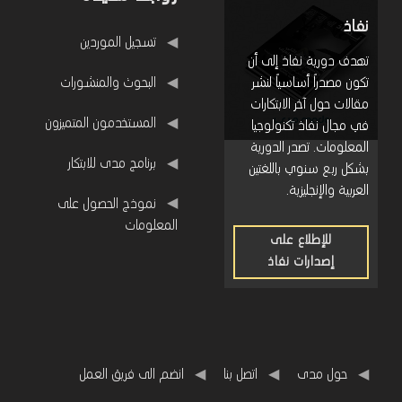
م
نفاذ
روابط مفيدة
خ
تسجيل الموردين
تهدف دورية نفاذ إلى أن
ص
البحوث والمنشورات
تكون مصدراً أساسياً لنشر
ص
مقالات حول آخر الابتكارات
المستخدمون المتميزون
ل
في مجال نفاذ تكنولوجيا
المعلومات. تصدر الدورية
و
برنامج مدى للابتكار
بشكل ربع سنوي باللغتين
ز
العربية والإنجليزية.
نموذج الحصول على
ا
المعلومات
ر
للإطلاع على
إصدارات نفاذ
ة
للإطلاع
ا
على
إصدارات
ل
نفاذ
د
حول مدى
اتصل بنا
انضم الى فريق العمل
ا