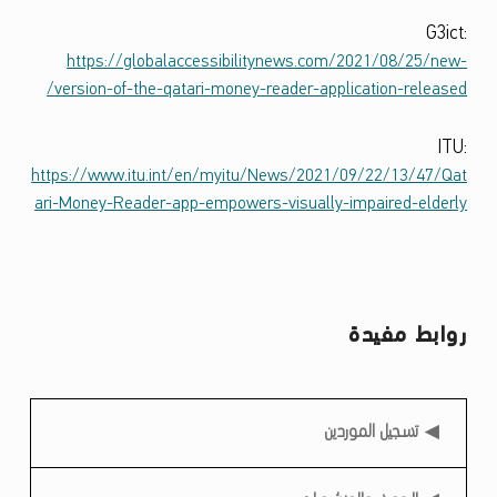
ا
ل
G3ict:
https://globalaccessibilitynews.com/2021/08/25/new-
م
version-of-the-qatari-money-reader-application-released/
ر
ك
ITU:
ز
https://www.itu.int/en/myitu/News/2021/09/22/13/47/Qat
ari-Money-Reader-app-empowers-visually-impaired-elderly
ي
روابط مفيدة
روابط مفيدة
تسجيل الموردين