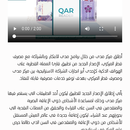
ي
ط
ل
ق
ا
ل
إ
أطلق مركز مدى من خلال برنامج مدى للابتكار، وبالشراكة مع مصرف
قطر المركزي، الإصدار الجديد من تطبيق قارئ العملة القطرية على
ص
الهواتف الذكية كإحدى أبرز انجازات الشراكة الاستراتيجية بين مركز مدى
د
ومصرف قطر المركزي بهدف توفير خدمات مصرفية قابلة للنفاذ.
ا
ر
يأتي إطلاق الإصدار الجديد للتطبيق ليكون أحد التطبيقات التي يستثمر فيها
مركز مدى وذلك لمساعدة الأشخاص ذوي الإعاقة البصرية
ا
والمتقدمين في السن على القراءة والتحقق من العملات النقدية التي
ل
بحوزتهم عند الشراء، ليكون إضافةً جديدة في عالم العيش المستقل
ج
للأشخاص من ذوي الإعاقة والمتقدمين في السن الذي طالما حرص
عليه المركز في استراتيجيته.