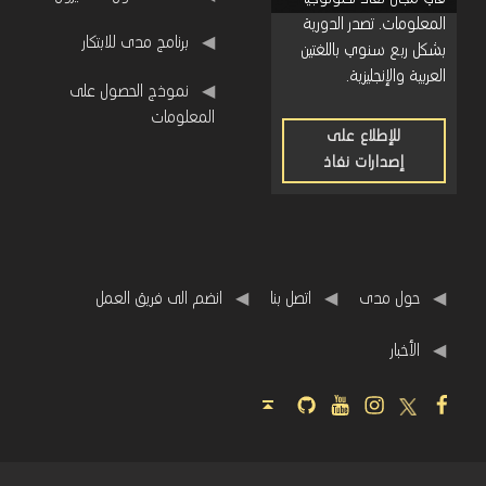
المعلومات. تصدر الدورية
برنامج مدى للابتكار
بشكل ربع سنوي باللغتين
العربية والإنجليزية.
نموذج الحصول على
المعلومات
للإطلاع على
إصدارات نفاذ
للإطلاع
على
إصدارات
نفاذ
حول مدى
اتصل بنا
انضم الى فريق العمل
اﻷخبار
Github
Youtube
Instagram
Twitter
Facebook
Back to top ↑