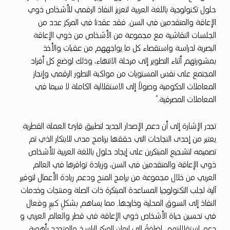
م
حلول تكنولوجية باللغة العربية لتعزيز النفاذ الرقمي للأشخاص ذوي
ل
الإعاقة والمتقدمين في السن. فقد عقدنا في المركز عدد من
ة
الجلسات النقاشية مع مجموعة من الأشخاص من ذوي الإعاقة
ا
البصرية لدراسة واستقصاء كل ما يواجههم من عقبات والأخذ
بمشورتهم أثناء التطوير إلى مرحلة الانتهاء، وذلك لوضع كل أفراد
ل
المجتمع على نفس المستويات من مواكبة التطور الرقمي وإنجاز
ق
المعاملات الحكومية وصولاً إلى الاستقلالية الكاملة لا سيما في
ط
المعاملات المصرفية.”
ر
تجدر الإشارة إلى أن دعم الإصدار الجديد لتطبيق قارئ العملة القطرية
ي
يعتبر من إحدى النجاحات التي حققها برنامج مدى للابتكار الذي تم
ة
تصميمه لتشجيع المبتكرين على إيجاد حلول باللغة العربية للأشخاص
”
ذوي الإعاقة والمتقدمين في السن، وزيادة توافرها في العالم
العربي من خلال مجموعة من برامج المنح ودعم ريادة الأعمال لتوفير
ب
آلية لجلب التكنولوجيا المساعدة المبتكرة ذات الصلة ومنتجات وخدمات
ا
النفاذ إلى السوق المحلية وخارجها. مما يساهم بشكلٍ كبيرٍ وفعال
ل
في تحسين حياة الأشخاص ذوي الإعاقة في قطر والعالم العربي و
دعم استقلاليتهم. إضافةً إلى إيمان المركز الراسخ والمتجدد بأهمية