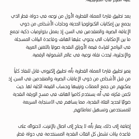
د
ي
يعد تطبيق قارئ العملة القطرية الأول من نوعه في دولة قطر الذي
د
يجمع بين إمكانيات التكنولوجيا الحديثة وحاجات الأشخاص من ذوي
ل
الإعاقة البصرية والمتقدمين في السن، إذ يعمل بخوارزميات ذكية تجمع
ل
ما بين الإمكانيات التي يحتوي عليها الهاتف وقاعدة البيانات المسجلة
في البرنامج لقراءة قيمة الأوراق النقدية صوتيًا باللغتين العربية
ت
والإنجليزية، ليحدث نقلة نوعية في عالم الشمولية الرقمية.
ط
ب
يتميز تطبيق قارئ العملة القطرية بأنه تطبيق إلكتروني قابل للنفاذ كلياً
ي
من قبل الأشخاص من ذوي الإعاقات البصرية والمتقدمين في السن، إذ
يمكنهم من جمع العملات وترتيبها وحساب القيمة الكلية لها. حيث
ق
تكمن فكرته في أنه يستخدم كاميرا الهاتف في مسح الورقة النقدية
ا
ضوئيًا لتحديد الفئة النقدية، مما يساهم في الاستجابة السريعة
ل
للمستخدمين وتسهيل تعاملاتهم.
إ
إضافة إلى ذلك، يمتاز بأنه لا يحتاج إلى اتصال بالإنترنت، لاحتوائه على
ل
قاعدة بيانات تشمل كل الفئات النقدية المستخدمة في دولة قطر،