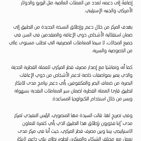
ك
إضافةً إلى دعمه لعدد من العملات العالمية مثل اليورو والدولار
ت
الأمريكي والجنيه الإسترليني.
ر
يهدف المركز من خلال دعم وإطلاق النسخة الجديدة من التطبيق إلى
و
ضمان استقلالية الأشخاص ذوي الإعاقة والمتقدمين في السن في
ن
جميع المجالات، لا سيما المعاملات المصرفية التي تتطلب مستوى عالي
ي
من الخصوصية والسرية.
“
كما أنه وتماشيًا مع إصدار مصرف قطر المركزي للعملة القطرية الحديثة
ق
والذي يتميز بمواصفات خاصة لدعم الأشخاص من ذوي الإعاقات
ا
البصرية من ضعاف البصر والمكفوفين، يأتي دعم برنامج مدى للابتكار
ر
لتطبيق قارئ العملة القطرية لضمان سير المعاملات النقدية بسهولة
ويسر من خلال استخدام التكنولوجيا المساعدة.
ئ
ا
وفي تصريحٍ لها، قالت السيدة مها المنصوري، الرئيس التنفيذي لمركز
ل
مدى:”إننا فخورون بإطلاق هذا التطبيق الذي يأتي كثمرة للتعاون
ع
الاستراتيجي بيننا وبين مصرف قطر المركزي، حيث أننا في مركز مدى
نعمل مع مختلف الشركاء والمبتكرين لتطوير نظام بيئي داعم لابتكار