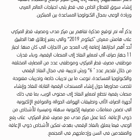
ش
إنشاء سوق للقطاع الخاص في قطر يلبي احتياجات العالم العربي
ر
وزيادة الوعي بمجال التكنولوجيا المساعدة بين المبتكرين.
ا
ك
يذكر أنه تم توقيع مذكرة تفاهم بين مركز مدى ومصرف قطر المركزي
ة
على هامش معرض “كيتكوم 2019″ والتي يعتبر إطلاق هذا التطبيق
أحد أهم انجازاتها، إضافة إلى العديد من الانجازات التي كان منها: اجتياز
م
11 جهاز صراف آلي لمعايير النفاذ إلى المنصات الرقمية، وبناء قدرات
ع
موظفي مصرف قطر المركزي وموظفي عدد من المصارف المختلفة
م
من خلال تقديم عدد ” 6″ ورش تدريبية في مجال النفاذ الرقمي
والتكنولوجيا المساعدة، تنوعت ما بين تدريبات خاصة وتدريبات مفتوحة
ص
تلخصت محاورها حول إنشاء المستندات الرقمية القابلة للنفاذ وإنشاء
ر
منصات رقمية تخظع لمعايير النفاذ إلى محتوى الويب، بما في ذلك
ف
أجهزة الصراف الآلي وتطبيقات الهواتف الجوالة والمواقع الإلكترونية
ق
التي تضمن معاملات مصرفية إلكترونية سهلة وميسرة للأشخاص من
ذوي الإعاقة. كما عمل مركز مدى مع مصرف قطر المركزي على رفع
ط
الوعي فيما يتعلق بالنفاذ الرقمي بهدف تمكين الأشخاص ذوي الإعاقة
ر
والمتقدمين في السن وإدماجهم في المجتمع.