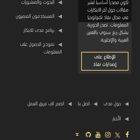
البحوث والمنشورات
تكون مصدراً أساسياً لنشر
مقالات حول آخر الابتكارات
المستخدمون المتميزون
في مجال نفاذ تكنولوجيا
المعلومات. تصدر الدورية
برنامج مدى للابتكار
بشكل ربع سنوي باللغتين
العربية والإنجليزية.
نموذج الحصول على
المعلومات
للإطلاع على
إصدارات نفاذ
للإطلاع
على
إصدارات
نفاذ
حول مدى
اتصل بنا
انضم الى فريق العمل
اﻷخبار
Github
Youtube
Instagram
Twitter
Facebook
Back to top ↑