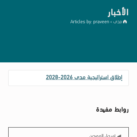
اﻷخبار
مدى
Articles by: praveen
>
ا
إطلاق استراتيجية مدى 2026-2028
ل
ك
ا
روابط مفيدة
ت
ب
:
روابط مفيدة
تسجيل الموردين