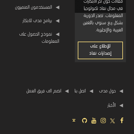
مقالات حول آخر الابتكارات
المستخدمون المتميزون
في مجال نفاذ تكنولوجيا
المعلومات. تصدر الدورية
برنامج مدى للابتكار
بشكل ربع سنوي باللغتين
العربية والإنجليزية.
نموذج الحصول على
المعلومات
للإطلاع على
إصدارات نفاذ
للإطلاع
على
إصدارات
نفاذ
حول مدى
اتصل بنا
انضم الى فريق العمل
اﻷخبار
Github
Youtube
Instagram
Twitter
Facebook
Back to top ↑