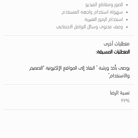
ل
الصور ومقاطع الفيديو
سهولة استخدام واجهة المستخدم
ا
استخدام الرموز التعبيرية
ل
وصف محتوى وسائل التواصل الاجتماعي
ت
و
متطلبات أخرى
المتطلبات المسبقة:
ا
ص
يوصى بأخذ ورشة ” النفاذ إلى المواقع الإلكترونية “التصميم
ل
والاستخدام”
ا
ل
نسبة الرضا
99%
ا
ج
ت
م