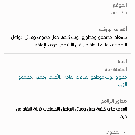
ل
الموقع
مركز مدى
م
م
أهداف الورشة
ا
سيتعلم مصممو ومطورو الويب كيفية جعل محتوى وسائل التواصل
ر
الاجتماعي قابلة للنفاذ من قبل الأشخاص ذوي الإعاقة
س
ا
الفئة
المستهدفة
ت
مطورو الويب
,
موظفو العلاقات العامة
,
الأعلام الرقمي
,
مصممو
ف
الويب
ي
و
محاور البرنامج
التعرف على كيفية جعل وسائل التواصل الاجتماعي قابلة للنفاذ من
س
حيث:
ا
ئ
المحتوى