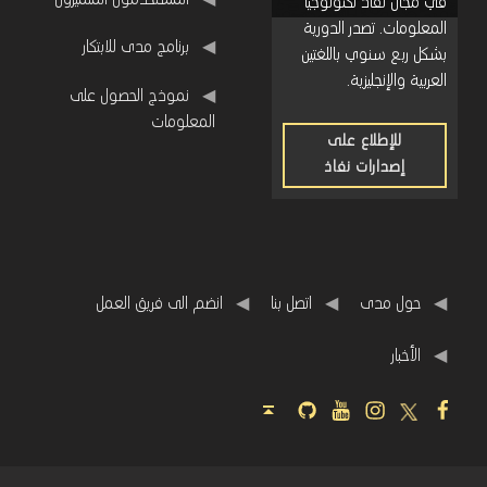
في مجال نفاذ تكنولوجيا
المعلومات. تصدر الدورية
برنامج مدى للابتكار
بشكل ربع سنوي باللغتين
العربية والإنجليزية.
نموذج الحصول على
المعلومات
للإطلاع على
إصدارات نفاذ
للإطلاع
على
إصدارات
نفاذ
حول مدى
اتصل بنا
انضم الى فريق العمل
اﻷخبار
Github
Youtube
Instagram
Twitter
Facebook
Back to top ↑