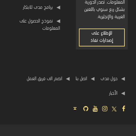
المعلومات. تصدر الدورية
برنامج مدى للابتكار
بشكل ربع سنوي باللغتين
العربية والإنجليزية.
نموذج الحصول على
المعلومات
للإطلاع على
إصدارات نفاذ
للإطلاع
على
إصدارات
نفاذ
حول مدى
اتصل بنا
انضم الى فريق العمل
اﻷخبار
Github
Youtube
Instagram
Twitter
Facebook
Back to top ↑