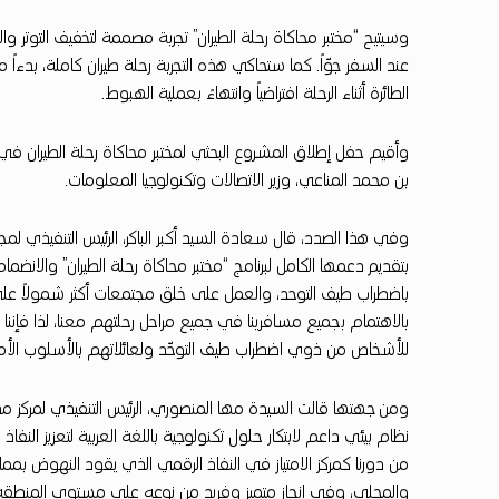
و
وسيتيح “مختبر محاكاة رحلة الطيران” تجربة مصممة لتخفيف التوتر
عند السفر جوّاً. كما ستحاكي هذه التجربة رحلة طيران كاملة، بدءا
ا
الطائرة أثناء الرحلة افتراضياً وانتهاءً بعملية الهبوط.
ل
وأقيم حفل إطلاق المشروع البحثي لمختبر محاكاة رحلة الطيران 
خ
بن محمد المناعي، وزير الاتصالات وتكنولوجيا المعلومات.
ط
وفي هذا الصدد، قال سعادة السيد أكبر الباكر، الرئيس التنفيذي لم
و
بتقديم دعمها الكامل لبرنامج “مختبر محاكاة رحلة الطيران” والان
ط
باضطراب طيف التوحد، والعمل على خلق مجتمعات أكثر شمولاً على الأر
بالاهتمام بجميع مسافرينا في جميع مراحل رحلتهم معنا، لذا فإننا
ا
للأشخاص من ذوي اضطراب طيف التوحّد ولعائلاتهم بالأسلوب الأمثل 
ل
ومن جهتها قالت السيدة مها المنصوري، الرئيس التنفيذي لمركز م
ج
نظام بيئي داعم لابتكار حلول تكنولوجية باللغة العربية لتعزيز الن
من دورنا كمركز الامتياز في النفاذ الرقمي الذي يقود النهوض بمم
و
والمحلي، وفي إنجاز متميز وفريد من نوعه على مستوى المنطقة وا