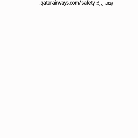
م
يرجى زيارة:
qatarairways.com/safety
.
خ
ت
ب
ر
م
ح
ا
ك
ا
ة
ر