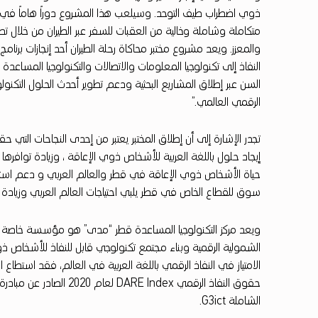
ي
ذوي اضطراب طيف التوحد. وسيلعب هذا المشروع دوراً هاماً في ت
متكاملة وشاملة وخالية من العقبات للسفر عبر الطيران من خلال تصم
ة
والمعزز. ويعد مشروع مختبر محاكاة رحلة الطيران أحد إنجازات برنامج
ا
النفاذ إلى تكنولوجيا المعلومات والاتصالات والتكنولوجيا المس
السن عبر إطلاق المشاريع البحثية ودعم تطوير أحدث الحلول التكنو
ل
الرقمي العالمي.”
ق
تجدر الإشارة إلى أن إطلاق المختبر يعتبر من إحدى النجاحات التي ح
ط
إيجاد حلول باللغة العربية للأشخاص ذوي الإعاقة ، وزيادة توافر
حياة الأشخاص ذوي الإعاقة في قطر والعالم العربي و دعم استقلالي
ر
سوق للقطاع الخاص في قطر يلبي احتياجات العالم العربي وزيادة الو
ي
ة
الشمولية الرقمية وبناء مجتمع تكنولوجي قابل للنفاذ للأشخاص 
ي
الامتياز في النفاذ الرقمي باللغة العربية في العالم، فقد استطاع ا
حقوق النفاذ الرقمي E Index
ع
الشاملة G3ict.