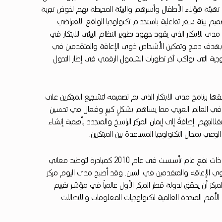
هيئة هؤلاء الأطفال وأسرهم والبيئة المحيطة بهم لخوض تجربة
يم بيئة سفر تفاعلية باستخدام تكنولوجيا الواقع الافتراضي
 مدى للابتكار الذي يقود جهود تطوير النظام البيئي للابتكار في
اعدة بهدف دمج وتمكين الأشخاص ذوي الإعاقة والمتقدمين في
لوجية التي تواكب آخر تطورات الشمول الرقمي في إطار التحول
ققها برنامج مدى للابتكار الذي تم تصميمه لتشجيع المبتكرين على
ها في العالم العربي مما يساهم بشكلٍ كبيرٍ وفعال في تحسين
تهم. إضافةً إلى إيمان المركز الراسخ والمتجدد بأهمية إنشاء
عي بمجال التكنولوجيا المساعدة بين المبتكرين.
ويعد مركز التكنولوجيا المساعدة قطر “مدى” هو مؤسسة خاصة ذات نفع عام تأسست في عام 2010 كمبادرة لتوطيد معاني
ذوي الإعاقة والمتقدمين في السن. وقد أصبح مدى اليوم مركز
لمركز أن يحقق لدولة قطر المركز الأول عالمياً في مؤشر تقييم
DAR لعام 2020 الصادر عن مبادرة الأمم المتحدة العالمية لتكنولوجيات المعلومات والاتصالات