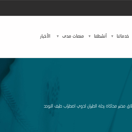
خدماتنا
أنشطتنا
منصات مدى
اﻷخبار
اق مختبر محاكاة رحلة الطيران لذوي اضطراب طيف التوحد