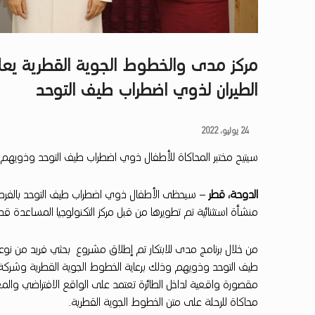
مركز مدى والخطوط الجوية القطرية يعلن
الطيران لذوي اضطراب طيف التوحد
م
24 يوليو، 2022
سيتيح مختبر المحاكاة للأطفال ذوي اضطراب طيف التوحد وذويهم ت
ر
ك
الدوحة، قطر
– سيحظى الأطفال ذوي اضطراب طيف التوحد بالفرصة ل
منشأة استثنائية تم تطويرها من قبل مركز التكنولوجيا المساعدة 
ز
م
من خلال برنامج مدى للابتكار تم إطلاق مشروع بحثي فريد من نوعه
طيف التوحد وذويهم وذلك برعاية الخطوط الجوية القطرية وشركة كر
د
مقصورة واقعية لداخل الطائرة تعتمد على الواقع الافتراضي والمع
ى
محاكاة للرحلة على متن الخطوط الجوية القطرية.