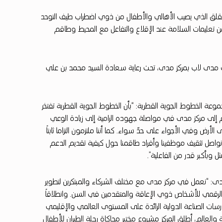
 والقلق الذي يصيب الأهالي والأطفال من ذوي اضطراب طيف التوحد
ً من تعليمات السلامة عند الإقلاع والتفاعل مع المحيط وطاقم
في مدى لاب بمركز مدى، تحت رعاية سعادة السيد محمد بن علي
جموعة الخطوط الجوية القطرية: “بأن الخطوط الجوية القطرية تفتخر
ضمام إلى مركز مدى في مواصلة جهوده الرامية إلى زيادة الوعي
ض وفي الأجواء على حدّ سواء. كما أننا ملتزمون التزاما ثابتاً
 نواصل تثقيف موظفينا وأفراد طاقمنا حول كيفية تقديم الدعم
وبأكبر قدر من الفاعلية”.
دى: “نعمل في مركز مدى مع مختلف الشركاء والمبتكرين لتطوير
فاذ الرقمي للأشخاص ذوي الإعاقة والمتقدمين في السن. وانطلاقاً
ارسات الصناعة الدولية الرائدة على المستوى العالمي والإقليمي
لعالم، أطلق المركز مشروع مختبر محاكاة رحلة الطيران للأطفال