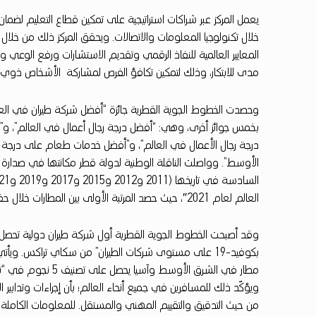
ل
يعمل المركز عبر شراكات استراتيجية على تمكين قطاع التعليم لضمان
ن
خلال تكنولوجيا المعلومات والاتصالات. ويحقق المركز ذلك من خلال
المعايير العالمية للنفاذ الرقمي وتقديم الاستشارات ورفع الوعي وزي
ا
مدى للابتكار، وذلك لتمكين تكافؤ الفرص لمشاركة الأشخاص ذوي 
ن
ع
بخمس جوائز أخرى، وهي: “أفضل درجة رجال أعمال في العالم”، و”
ن
درجة رجال الأعمال في العالم”، و”أفضل خدمات طعام على درجة ر
الأوسط”. وواصلت الناقلة الوطنية لدولة قطر مكانتها في صدارة شرك
إ
العالم لعام 2021″، حيث حصد المرتبة الأولى بين المطارات خلال حفل توزيع جوائز سكاي تراكس للمطارات لعام 2021.
ط
ل
بكوفيد-19 على مستوى شركات الطيران” من سكاي تراكس. 
ا
ق
ويؤكّد ذلك للمسافرين في جميع أنحاء العالم؛ بأن إجراءات وتدابير 
من حيث التدقيق والتقييم المهني والمستقل. للمعلومات الكاملة عن