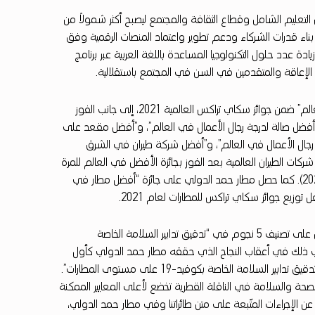
 التعليم الشامل وقطاع الثقافة والمجتمع ليصبح أكثر شمولاً من
 بناء قدرات الشركاء ودعم تطوير واعتماد المنصات الرقمية وفق
ادة عدد حلول التكنولوجيا المساعدة باللغة العربية عبر برنامج
الإعاقة والمتقدمين في السن في المجتمع باستقلالية.
وحصدت الخطوط الجوية القطرية جائزة “أفضل شركة طيران في العالم” ضمن جوائز سكاي تراكس العالمية 2021، إلى جانب الفوز
أفضل صالة لدرجة رجال الأعمال في العالم”، و”أفضل مقعد على
جال الأعمال في العالم”، و”أفضل شركة طيران في الشرق
ات الطيران العالمية بعد الفوز بجائزة الأفضل في العالم للمرة
السادسة في تاريخها (2011 و2012 و2015 و2017 و2019 و2021). كما حصل مطار حمد الدولي على جائزة “أفضل مطار في
وقد أصبحت الخطوط الجوية القطرية أول شركة طيران دولية تحصل على تصنيف 5 نجوم في “تدقيق تدابير السلامة الخاصة
ويأتي ذلك في أعقاب النجاح الذي حققه مطار حمد الدولي كأول
مطار في الشرق الأوسط وآسيا يحصل على تصنيف 5 نجوم في “تدقيق تدابير السلامة الخاصة بكوفيد-19 على مستوى المطارات”.
الصحة والسلامة في الناقلة القطرية تخضع لأعلى المعايير الممكنة
 الإجراءات المتّبعة على متن طائراتنا وفي مطار حمد الدولي،