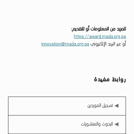
م
د
ى
للمزيد من المعلومات أو للتقديم:
ل
https://award.mada.org.qa
ل
أو عبر البريد الإلكتروني
innovation@mada.org.qa
ا
ب
ت
ك
روابط مفيدة
ا
ر
روابط مفيدة
تسجيل الموردين
2
0
البحوث والمنشورات
2