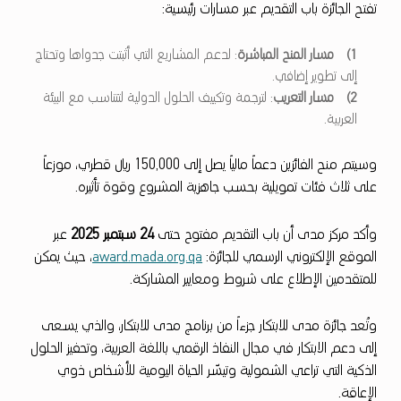
ل
تفتح الجائزة باب التقديم عبر مسارات رئيسية:
ن
مسار المنح المباشرة
: لدعم المشاريع التي أثبتت جدواها وتحتاج
ع
إلى تطوير إضافي.
ن
مسار التعريب
: لترجمة وتكييف الحلول الدولية لتتناسب مع البيئة
إ
العربية.
ط
وسيتم منح الفائزين دعماً مالياً يصل إلى 150,000 ريال قطري، موزعاً
ل
على ثلاث فئات تمويلية بحسب جاهزية المشروع وقوة تأثيره.
ا
ق
وأكد مركز مدى أن باب التقديم مفتوح حتى
24
سبتمبر 2025
عبر
الموقع الإلكتروني الرسمي للجائزة:
، حيث يمكن
award.mada.org.qa
ج
للمتقدمين الإطلاع على شروط ومعايير المشاركة.
ا
ئ
وتُعد جائزة مدى للابتكار جزءاً من برنامج مدى للابتكار، والذي يسعى
إلى دعم الابتكار في مجال النفاذ الرقمي باللغة العربية، وتحفيز الحلول
ز
الذكية التي تراعي الشمولية وتيسّر الحياة اليومية للأشخاص ذوي
ة
الإعاقة.