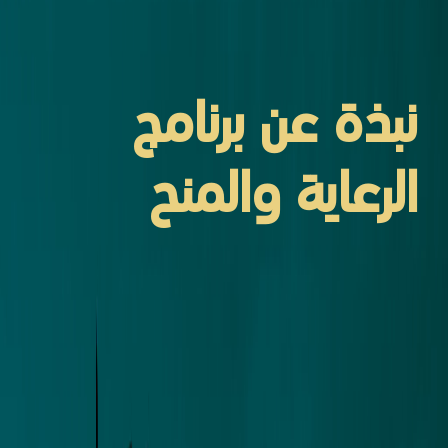
نبذة عن برنامج
الرعاية والمنح