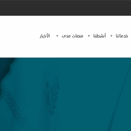
خدماتنا
أنشطتنا
منصات مدى
اﻷخبار